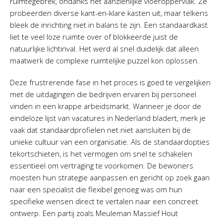
ruimtegebrek, ondanks het aanzienlijke vloeroppervlak. Ze
probeerden diverse kant-en-klare kasten uit, maar telkens
bleek de inrichting niet in balans te zijn. Een standaardkast
liet te veel loze ruimte over of blokkeerde juist de
natuurlijke lichtinval. Het werd al snel duidelijk dat alleen
maatwerk de complexe ruimtelijke puzzel kon oplossen.
Deze frustrerende fase in het proces is goed te vergelijken
met de uitdagingen die bedrijven ervaren bij personeel
vinden in een krappe arbeidsmarkt. Wanneer je door de
eindeloze lijst van vacatures in Nederland bladert, merk je
vaak dat standaardprofielen net niet aansluiten bij de
unieke cultuur van een organisatie. Als de standaardopties
tekortschieten, is het vermogen om snel te schakelen
essentieel om vertraging te voorkomen. De bewoners
moesten hun strategie aanpassen en gericht op zoek gaan
naar een specialist die flexibel genoeg was om hun
specifieke wensen direct te vertalen naar een concreet
ontwerp. Een partij zoals Meuleman Massief Hout