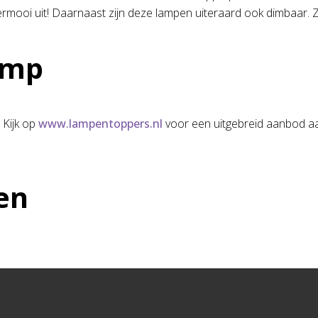
rmooi uit! Daarnaast zijn deze lampen uiteraard ook dimbaar. Zo 
amp
 Kijk op
www.lampentoppers.nl
voor een uitgebreid aanbod aan 
en