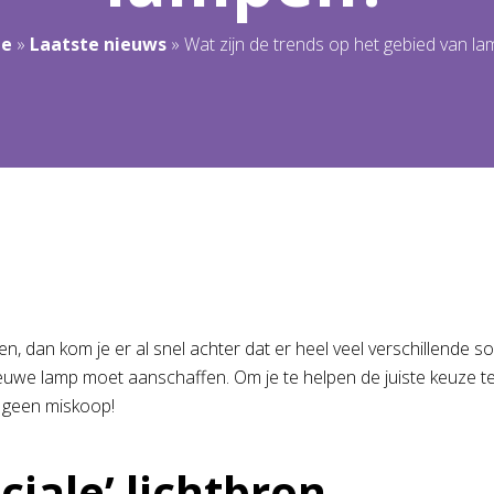
e
»
Laatste nieuws
»
Wat zijn de trends op het gebied van l
gen, dan kom je er al snel achter dat er heel veel verschillend
 nieuwe lamp moet aanschaffen. Om je te helpen de juiste keuze t
val geen miskoop!
iale’ lichtbron