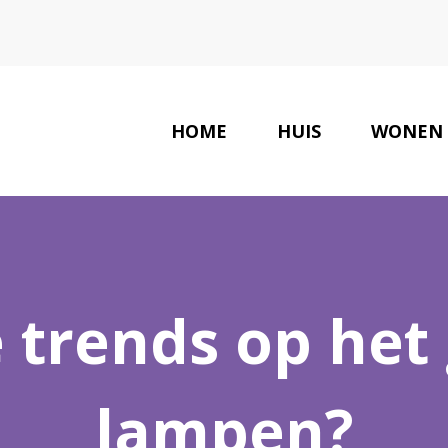
HOME
HUIS
WONEN
LAATSTE NIEUWS
e trends op het
lampen?