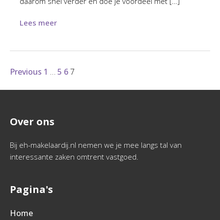
daarom snel verder en doe je voordeel met […]
Lees meer
Previous
1
…
5
6
7
Over ons
Bij eh-makelaardij.nl nemen we je mee langs tal van
interessante zaken omtrent vastgoed.
Pagina's
Home